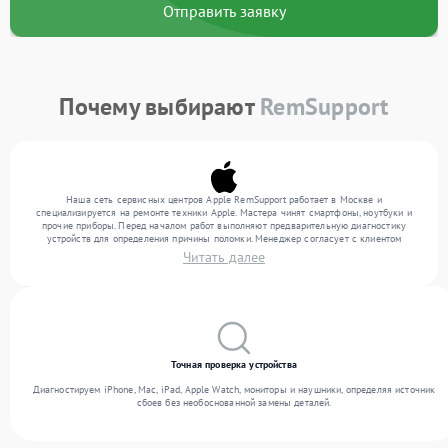
Отправить заявку
Почему выбирают
RemSupport
Наша сеть сервисных центров Apple RemSupport работает в Москве и
специализируется на ремонте техники Apple. Мастера чинят смартфоны, ноутбуки и
прочие приборы. Перед началом работ выполняют предварительную диагностику
устройств для определения причины поломки. Менеджер согласует с клиентом
перечень необходимых работ и их стоимость. Только после этого инженеры
Читать далее
выполняют ремонт с заменой деталей по необходимости. После работ их качество
подтверждается финальным тестом всех функций техники.
Точная проверка устройства
Диагностируем iPhone, Mac, iPad, Apple Watch, мониторы и наушники, определяя источник
сбоев без необоснованной замены деталей.