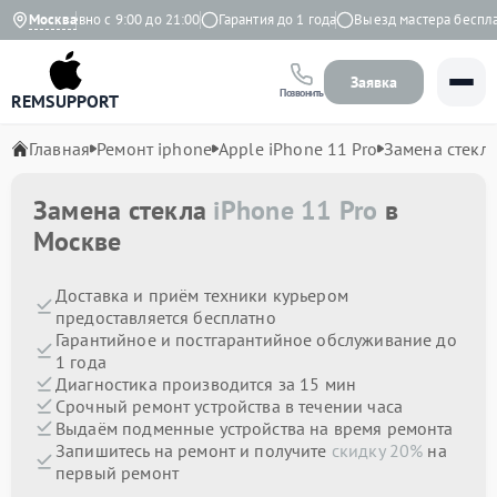
Ежедневно с 9:00 до 21:00
Москва
Гарантия до 1 года
Выезд мастера бесплат
Заявка
Позвонить
REMSUPPORT
Главная
Ремонт iphone
Apple iPhone 11 Pro
Замена стекл
Замена стекла
iPhone 11 Pro
в
Москве
Доставка и приём техники курьером
предоставляется бесплатно
Гарантийное и постгарантийное обслуживание до
1 года
Диагностика производится за 15 мин
Срочный ремонт устройства в течении часа
Выдаём подменные устройства на время ремонта
Запишитесь на ремонт и получите
скидку 20%
на
первый ремонт