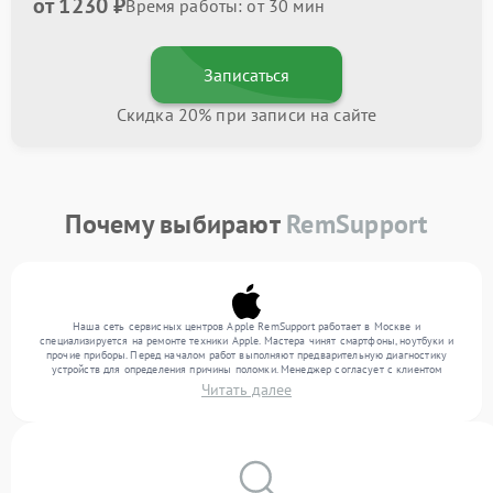
от 1230 ₽
Время работы: от 30 мин
Записаться
Скидка 20% при записи на сайте
Почему выбирают
RemSupport
Наша сеть сервисных центров Apple RemSupport работает в Москве и
специализируется на ремонте техники Apple. Мастера чинят смартфоны, ноутбуки и
прочие приборы. Перед началом работ выполняют предварительную диагностику
устройств для определения причины поломки. Менеджер согласует с клиентом
перечень необходимых работ и их стоимость. Только после этого инженеры
Читать далее
выполняют ремонт с заменой деталей по необходимости. После работ их качество
подтверждается финальным тестом всех функций техники.