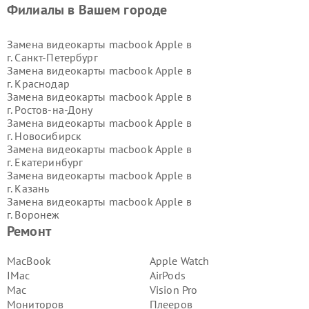
Филиалы в Вашем городе
Замена видеокарты macbook Apple в
г.
Санкт-Петербург
Замена видеокарты macbook Apple в
г.
Краснодар
Замена видеокарты macbook Apple в
г.
Ростов-на-Дону
Замена видеокарты macbook Apple в
г.
Новосибирск
Замена видеокарты macbook Apple в
г.
Екатеринбург
Замена видеокарты macbook Apple в
г.
Казань
Замена видеокарты macbook Apple в
г.
Воронеж
Замена видеокарты macbook Apple в
Ремонт
г.
Волгоград
Замена видеокарты macbook Apple в
MacBook
Apple Watch
г.
Самара
IMac
AirPods
Замена видеокарты macbook Apple в
Mac
Vision Pro
г.
Пермь
Мониторов
Плееров
Замена видеокарты macbook Apple в