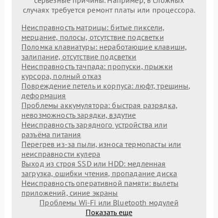
серьезные причины. Например, в сложных
случаях требуется ремонт платы или процессора.
Неисправность матрицы: битые пиксели,
мерцание, полосы, отсутствие подсветки
Поломка клавиатуры: неработающие клавиши,
залипание, отсутствие подсветки
Неисправность тачпада: пропуски, прыжки
курсора, полный отказ
Повреждение петель и корпуса: люфт, трещины,
деформация
Проблемы аккумулятора: быстрая разрядка,
невозможность зарядки, вздутие
Неисправность зарядного устройства или
разъёма питания
Перегрев из‑за пыли, износа термопасты или
неисправности кулера
Выход из строя SSD или HDD: медленная
загрузка, ошибки чтения, пропадание диска
Неисправность оперативной памяти: вылеты
приложений, синие экраны
Проблемы Wi‑Fi или Bluetooth модулей
Показать еще