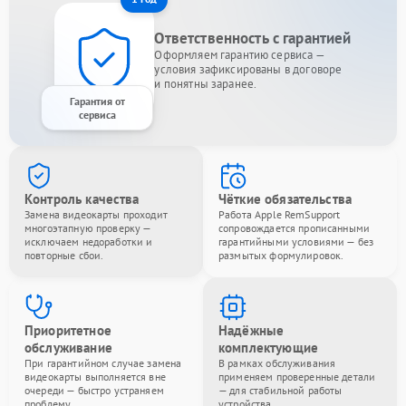
Ответственность с гарантией
Оформляем гарантию сервиса —
условия зафиксированы в договоре
и понятны заранее.
Гарантия от
сервиса
Контроль качества
Чёткие обязательства
Замена видеокарты проходит
Работа Apple RemSupport
многоэтапную проверку —
сопровождается прописанными
исключаем недоработки и
гарантийными условиями — без
повторные сбои.
размытых формулировок.
Приоритетное
Надёжные
обслуживание
комплектующие
При гарантийном случае замена
В рамках обслуживания
видеокарты выполняется вне
применяем проверенные детали
очереди — быстро устраняем
— для стабильной работы
проблему.
устройства.