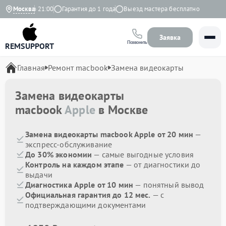
с 9:00 до 21:00
Москва
Гарантия до 1 года
Выезд мастера бесплатно
Заявка
Позвонить
REMSUPPORT
Главная
Ремонт macbook
Замена видеокарты
Замена видеокарты
macbook
Apple
в Москве
Замена видеокарты macbook Apple от 20 мин
—
экспресс-обслуживание
До 30% экономии
— самые выгодные условия
Контроль на каждом этапе
— от диагностики до
выдачи
Диагностика Apple от 10 мин
— понятный вывод
Официальная гарантия до 12 мес.
— с
подтверждающими документами