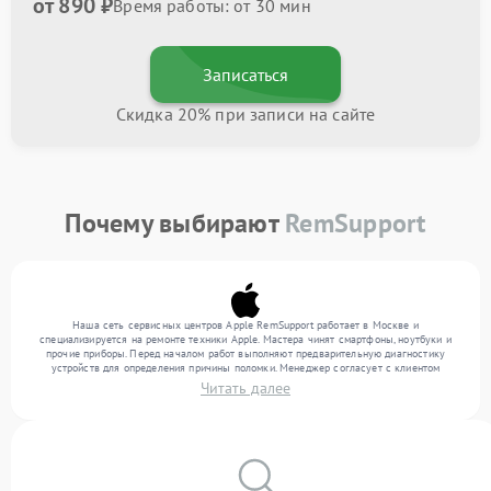
от 890 ₽
Время работы: от 30 мин
Записаться
Скидка 20% при записи на сайте
Почему выбирают
RemSupport
Наша сеть сервисных центров Apple RemSupport работает в Москве и
специализируется на ремонте техники Apple. Мастера чинят смартфоны, ноутбуки и
прочие приборы. Перед началом работ выполняют предварительную диагностику
устройств для определения причины поломки. Менеджер согласует с клиентом
перечень необходимых работ и их стоимость. Только после этого инженеры
Читать далее
выполняют ремонт с заменой деталей по необходимости. После работ их качество
подтверждается финальным тестом всех функций техники.