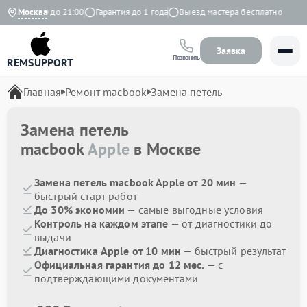
о с 9:00 до 21:00
Москва
Гарантия до 1 года
Выезд мастера бесплатно
Заявка
Позвонить
REMSUPPORT
Главная
Ремонт macbook
Замена петель
Замена петель
macbook
Apple
в Москве
Замена петель macbook Apple от 20 мин
—
быстрый старт работ
До 30% экономии
— самые выгодные условия
Контроль на каждом этапе
— от диагностики до
выдачи
Диагностика Apple от 10 мин
— быстрый результат
Официальная гарантия до 12 мес.
— с
подтверждающими документами