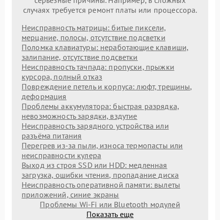
серьезные причины. Например, в сложных
случаях требуется ремонт платы или процессора.
Неисправность матрицы: битые пиксели,
мерцание, полосы, отсутствие подсветки
Поломка клавиатуры: неработающие клавиши,
залипание, отсутствие подсветки
Неисправность тачпада: пропуски, прыжки
курсора, полный отказ
Повреждение петель и корпуса: люфт, трещины,
деформация
Проблемы аккумулятора: быстрая разрядка,
невозможность зарядки, вздутие
Неисправность зарядного устройства или
разъёма питания
Перегрев из‑за пыли, износа термопасты или
неисправности кулера
Выход из строя SSD или HDD: медленная
загрузка, ошибки чтения, пропадание диска
Неисправность оперативной памяти: вылеты
приложений, синие экраны
Проблемы Wi‑Fi или Bluetooth модулей
Показать еще