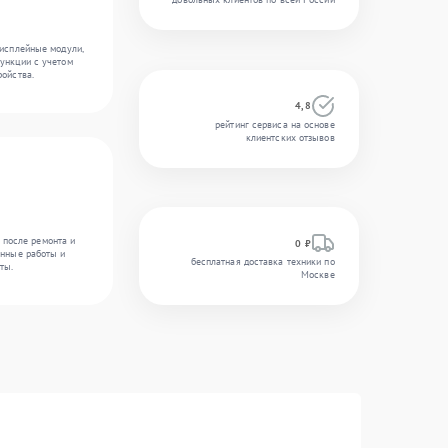
дисплейные модули,
ункции с учетом
ройства.
4,8
рейтинг сервиса на основе
клиентских отзывов
 после ремонта и
0 ₽
енные работы и
бесплатная доставка техники по
ты.
Москве