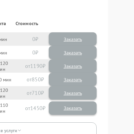
нта
Стоимость
0
Заказать
0
Заказать
120
1190
850
0
120
710
110
1450
се услуги