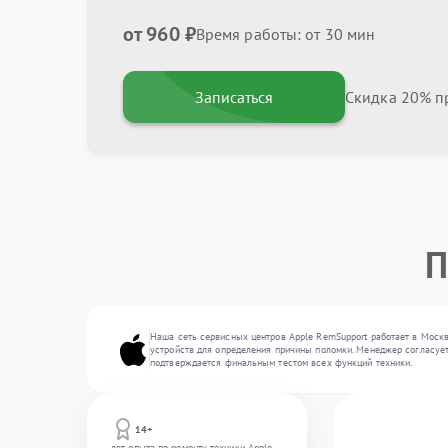
от 960 ₽
Время работы: от 30 мин
Записаться
Скидка 20% пр
П
Наша сеть сервисных центров Apple RemSupport работает в Москв
устройств для определения причины поломки. Менеджер согласует
подтверждается финальным тестом всех функций техники.
14+
лет опыта по ремонту техники Apple