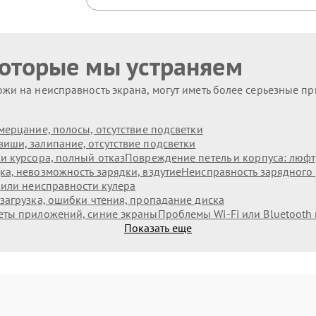
которые мы устраняем
жи на неисправность экрана, могут иметь более серьезные п
мерцание, полосы, отсутствие подсветки
иши, залипание, отсутствие подсветки
и курсора, полный отказ
Повреждение петель и корпуса: люф
а, невозможность зарядки, вздутие
Неисправность зарядного 
 или неисправности кулера
загрузка, ошибки чтения, пропадание диска
еты приложений, синие экраны
Проблемы Wi‑Fi или Bluetooth
Показать еще