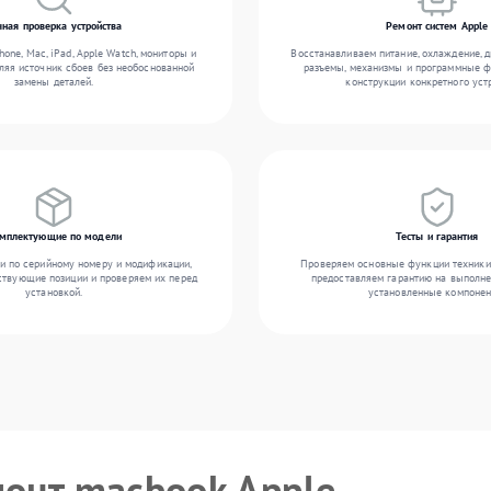
чная проверка устройства
Ремонт систем Apple
one, Mac, iPad, Apple Watch, мониторы и
Восстанавливаем питание, охлаждение, 
ляя источник сбоев без необоснованной
разъемы, механизмы и программные ф
замены деталей.
конструкции конкретного уст
мплектующие по модели
Тесты и гарантия
и по серийному номеру и модификации,
Проверяем основные функции техники
ствующие позиции и проверяем их перед
предоставляем гарантию на выполн
установкой.
установленные компонен
монт macbook Apple