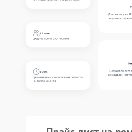
То
Диагностируем iPh
наушники, опреде
25 мин
среднее время диагностики
Ко
Подбираем детал
100%
заказываем отсут
оригинальные или надежные запчасти
на выбор клиента
Прайс лист на ре