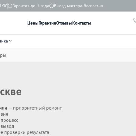
1:00
Гарантия до 1 года
Выезд мастера бесплатно
Цены
Гарантия
Отзывы
Контакты
ника
уры
скве
 мин
— приоритетный ремонт
овия
 процесс
 вывод
 проверки результата