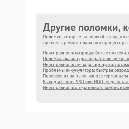
Другие поломки, 
Поломки, которые на первый взгляд похо
требуется ремонт платы или процессора.
Неисправность матрицы: битые пиксели, 
Поломка клавиатуры: неработающие клав
Неисправность тачпада: пропуски, прыжк
Проблемы аккумулятора: быстрая разрядк
Перегрев из‑за пыли, износа термопасты
Выход из строя SSD или HDD: медленная 
Неисправность оперативной памяти: выл