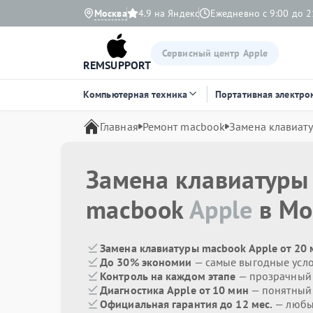
Москва
4.9 на Яндекс
Ежедневно с 9:00 до 2
Сервисный центр Apple
REMSUPPORT
Компьютерная техника
Портативная электро
Главная
Ремонт macbook
Замена клавиат
Замена клавиатуры
macbook
Apple
в Мо
Замена клавиатуры macbook Apple от 20
До 30% экономии
— самые выгодные усл
Контроль на каждом этапе
— прозрачный
Диагностика Apple от 10 мин
— понятный
Официальная гарантия до 12 мес.
— любые