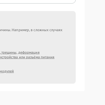
ричины. Например, в сложных случаях
т, трещины, деформация
устройства или разъёма питания
 модулей