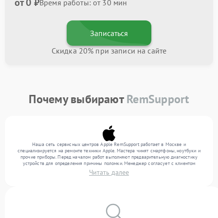
от 0 ₽
Время работы: от 30 мин
Записаться
Скидка 20% при записи на сайте
Почему выбирают
RemSupport
Наша сеть сервисных центров Apple RemSupport работает в Москве и
специализируется на ремонте техники Apple. Мастера чинят смартфоны, ноутбуки и
прочие приборы. Перед началом работ выполняют предварительную диагностику
устройств для определения причины поломки. Менеджер согласует с клиентом
перечень необходимых работ и их стоимость. Только после этого инженеры
Читать далее
выполняют ремонт с заменой деталей по необходимости. После работ их качество
подтверждается финальным тестом всех функций техники.