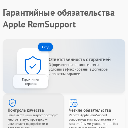
Гарантийные обязательства
Apple RemSupport
1 год
Ответственность с гарантией
Оформляем гарантию сервиса —
условия зафиксированы в договоре
и понятны заранее.
Гарантия от
сервиса
Контроль качества
Чёткие обязательства
Замена станции airport проходит
Работа Apple RemSupport
многоэтапную проверку —
сопровождается прописанными
исключаем недоработки и
гарантийными условиями — без
повторные сбои.
размытых формулировок.