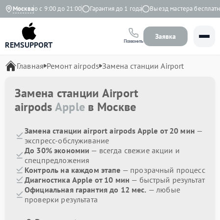
Ежедневно с 9:00 до 21:00
Москва
Гарантия до 1 года
Выезд мастера бесплатно
Заявка
Позвонить
REMSUPPORT
Главная
Ремонт airpods
Замена станции Airport
Замена станции Airport
airpods
Apple
в Москве
Замена станции airport airpods Apple от 20 мин
—
экспресс-обслуживание
До 30% экономии
— всегда свежие акции и
спецпредложения
Контроль на каждом этапе
— прозрачный процесс
Диагностика Apple от 10 мин
— быстрый результат
Официальная гарантия до 12 мес.
— любые
проверки результата