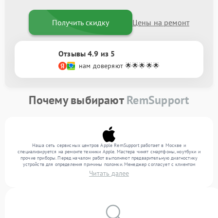
Получить скидку
Цены на ремонт
Отзывы 4.9 из 5
нам доверяют 🌟🌟🌟🌟🌟
Почему выбирают
RemSupport
Наша сеть сервисных центров Apple RemSupport работает в Москве и
специализируется на ремонте техники Apple. Мастера чинят смартфоны, ноутбуки и
прочие приборы. Перед началом работ выполняют предварительную диагностику
устройств для определения причины поломки. Менеджер согласует с клиентом
перечень необходимых работ и их стоимость. Только после этого инженеры
Читать далее
выполняют ремонт с заменой деталей по необходимости. После работ их качество
подтверждается финальным тестом всех функций техники.