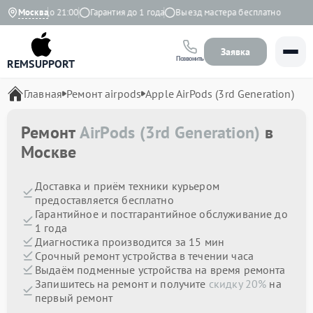
 с 9:00 до 21:00
Москва
Гарантия до 1 года
Выезд мастера бесплатно
Заявка
Позвонить
REMSUPPORT
Главная
Ремонт airpods
Apple AirPods (3rd Generation)
Ремонт
AirPods (3rd Generation)
в
Москве
Доставка и приём техники курьером
предоставляется бесплатно
Гарантийное и постгарантийное обслуживание до
1 года
Диагностика производится за 15 мин
Срочный ремонт устройства в течении часа
Выдаём подменные устройства на время ремонта
Запишитесь на ремонт и получите
скидку 20%
на
первый ремонт