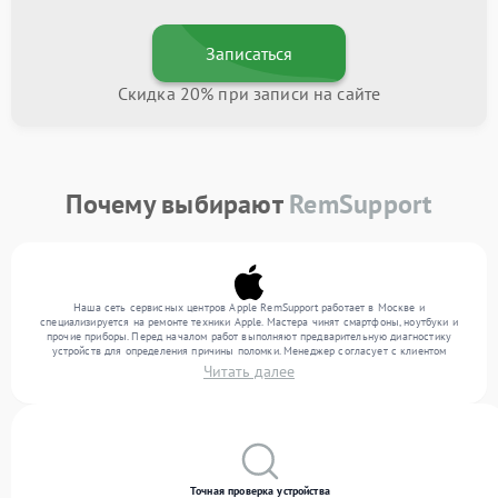
Записаться
Скидка 20% при записи на сайте
Почему выбирают
RemSupport
Наша сеть сервисных центров Apple RemSupport работает в Москве и
специализируется на ремонте техники Apple. Мастера чинят смартфоны, ноутбуки и
прочие приборы. Перед началом работ выполняют предварительную диагностику
устройств для определения причины поломки. Менеджер согласует с клиентом
перечень необходимых работ и их стоимость. Только после этого инженеры
Читать далее
выполняют ремонт с заменой деталей по необходимости. После работ их качество
подтверждается финальным тестом всех функций техники.
Точная проверка устройства