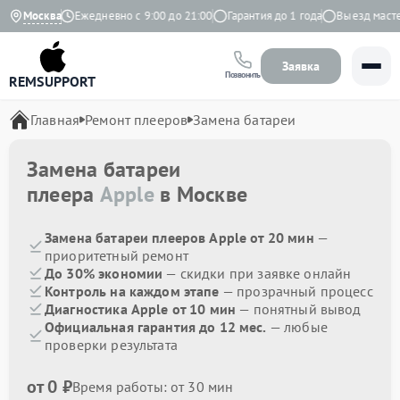
на Яндекс
Москва
Ежедневно с 9:00 до 21:00
Гарантия до 1 года
Выезд мастера
Заявка
Позвонить
REMSUPPORT
Главная
Ремонт плееров
Замена батареи
Замена батареи
плеера
Apple
в Москве
Замена батареи плееров Apple от 20 мин
—
приоритетный ремонт
До 30% экономии
— скидки при заявке онлайн
Контроль на каждом этапе
— прозрачный процесс
Диагностика Apple от 10 мин
— понятный вывод
Официальная гарантия до 12 мес.
— любые
проверки результата
от 0 ₽
Время работы: от 30 мин