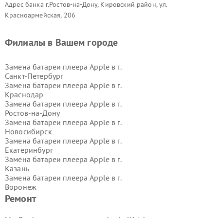
Адрес банка г.Ростов-на-Дону, Кировский район, ул.
Красноармейская, 206
Филиалы в Вашем городе
Замена батареи плеера Apple в г.
Санкт-Петербург
Замена батареи плеера Apple в г.
Краснодар
Замена батареи плеера Apple в г.
Ростов-на-Дону
Замена батареи плеера Apple в г.
Новосибирск
Замена батареи плеера Apple в г.
Екатеринбург
Замена батареи плеера Apple в г.
Казань
Замена батареи плеера Apple в г.
Воронеж
Замена батареи плеера Apple в г.
Ремонт
Волгоград
Замена батареи плеера Apple в г.