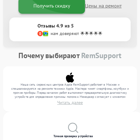
Получить скидку
Цены на ремонт
Отзывы 4.9 из 5
нам доверяют 🌟🌟🌟🌟🌟
Почему выбирают
RemSupport
Наша сеть сервисных центров Apple RemSupport работает в Москве и
специализируется на ремонте техники Apple. Мастера чинят смартфоны, ноутбуки и
прочие приборы. Перед началом работ выполняют предварительную диагностику
устройств для определения причины поломки. Менеджер согласует с клиентом
перечень необходимых работ и их стоимость. Только после этого инженеры
Читать далее
выполняют ремонт с заменой деталей по необходимости. После работ их качество
подтверждается финальным тестом всех функций техники.
Точная проверка устройства