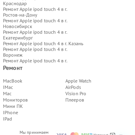
Краснодар
Ремонт Apple ipod touch 4 в г.
Ростов-на-Дону
Ремонт Apple ipod touch 4 в г.
Новосибирск
Ремонт Apple ipod touch 4 в г.
Екатеринбург
Ремонт Apple ipod touch 4 в г.
Казань
Ремонт Apple ipod touch 4 в г.
Воронеж
Ремонт Apple ipod touch 4 в г.
Волгоград
Ремонт
Ремонт Apple ipod touch 4 в г.
Самара
Ремонт Apple ipod touch 4 в г.
Пермь
MacBook
Apple Watch
Ремонт Apple ipod touch 4 в г.
IMac
AirPods
Красноярск
Mac
Vision Pro
Ремонт Apple ipod touch 4 в г.
Мониторов
Плееров
Ижевск
Мини ПК
Ремонт Apple ipod touch 4 в г.
Челябинск
IPhone
Ремонт Apple ipod touch 4 в г.
IPad
Тюмень
Ремонт Apple ipod touch 4 в г.
Уфа
Мы принимаем