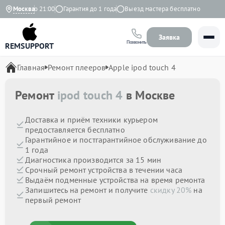
с 9:00 до 21:00
Москва
Гарантия до 1 года
Выезд мастера бесплатно
Заявка
Позвонить
REMSUPPORT
Главная
Ремонт плееров
Apple ipod touch 4
Ремонт
ipod touch 4
в Москве
Доставка и приём техники курьером
предоставляется бесплатно
Гарантийное и постгарантийное обслуживание до
1 года
Диагностика производится за 15 мин
Срочный ремонт устройства в течении часа
Выдаём подменные устройства на время ремонта
Запишитесь на ремонт и получите
скидку 20%
на
первый ремонт