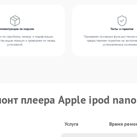
мплектующие по модели
Тесты и гарантия
и по серийному номеру и модификации,
Проверяем основные функции техники
ствующие позиции и проверяем их перед
предоставляем гарантию на выполн
установкой.
установленные компонен
онт плеера Apple ipod nano
Услуга
Время ремо