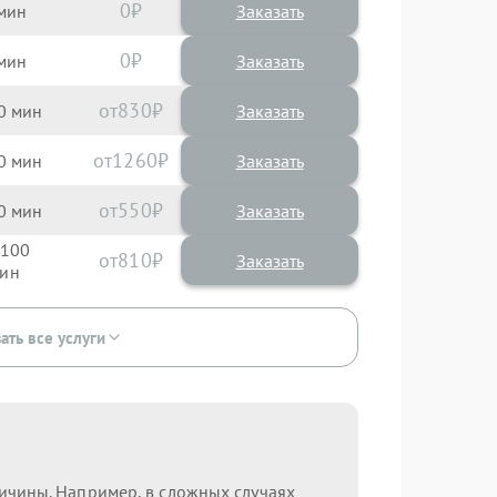
0
Заказать
0
Заказать
830
0
1260
0
550
0
100
810
ать все услуги
ричины. Например, в сложных случаях