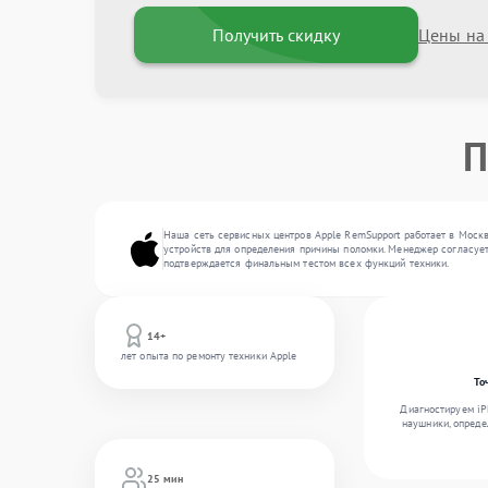
Получить скидку
Цены на
П
Наша сеть сервисных центров Apple RemSupport работает в Москв
устройств для определения причины поломки. Менеджер согласует
подтверждается финальным тестом всех функций техники.
14+
лет опыта по ремонту техники Apple
То
Диагностируем iPh
наушники, опреде
25 мин