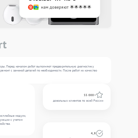
нам доверяют 🌟🌟🌟🌟🌟
rt
боры. Перед началом работ выполняют предварительную диагностику
ремонт с заменой деталей по необходимости. После работ их качество
55 000+
довольных клиентов по всей России
дисплейные модули,
ункции с учетом
ройства.
4,8