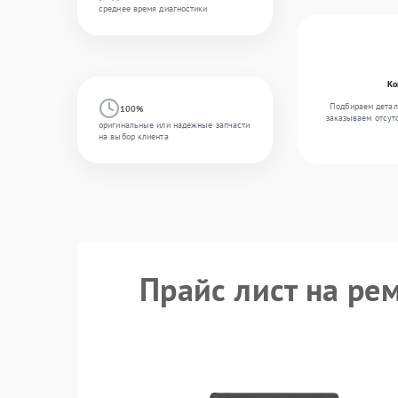
среднее время диагностики
Ко
Подбираем детал
100%
заказываем отсут
оригинальные или надежные запчасти
на выбор клиента
Прайс лист на рем