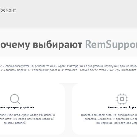
 ремонт
очему выбирают
RemSuppo
е и специализируется на ремонте техники Apple. Мастера чинят смартфоны, ноутбуки и прочие при
 с клиентом перечень необходимых работ и их стоимость. Только после этого инженеры выполняют 
чная проверка устройства
Ремонт систем Apple
one, Mac, iPad, Apple Watch, мониторы и
Восстанавливаем питание, охлаждение, 
ляя источник сбоев без необоснованной
разъемы, механизмы и программные ф
замены деталей.
конструкции конкретного уст