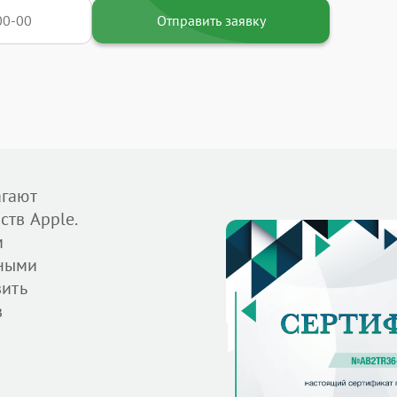
Отправить заявку
агают
тв Apple.
м
ными
вить
в