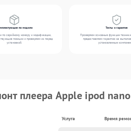
мплектующие по модели
Тесты и гарантия
и по серийному номеру и модификации,
Проверяем основные функции техники
ствующие позиции и проверяем их перед
предоставляем гарантию на выполн
установкой.
установленные компонен
онт плеера Apple ipod nano
Услуга
Время ремо