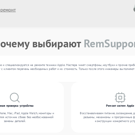
 ремонт
очему выбирают
RemSuppo
е и специализируется на ремонте техники Apple. Мастера чинят смартфоны, ноутбуки и прочие при
 с клиентом перечень необходимых работ и их стоимость. Только после этого инженеры выполняют 
чная проверка устройства
Ремонт систем Apple
one, Mac, iPad, Apple Watch, мониторы и
Восстанавливаем питание, охлаждение, 
ляя источник сбоев без необоснованной
разъемы, механизмы и программные ф
замены деталей.
конструкции конкретного уст