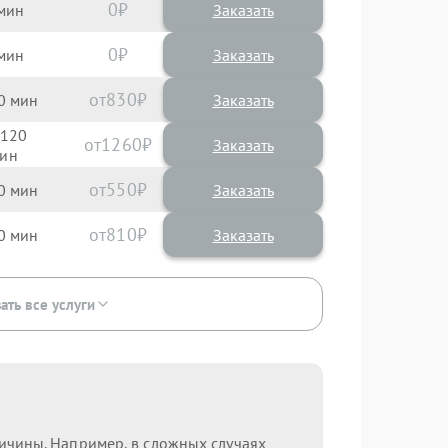
0
Заказать
0
Заказать
830
0
120
1260
550
0
810
0
ать все услуги
ричины. Например, в сложных случаях