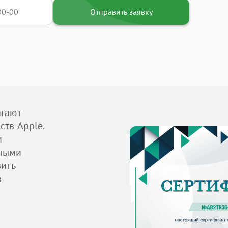
Отправить заявку
агают
тв Apple.
м
ными
вить
в