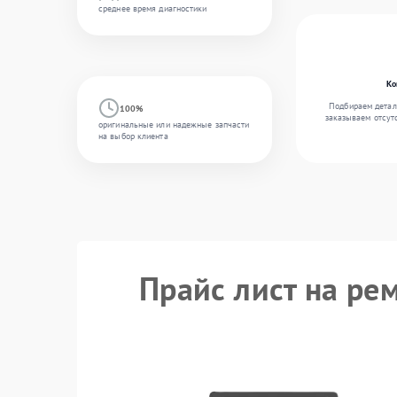
среднее время диагностики
Ко
Подбираем детал
100%
заказываем отсут
оригинальные или надежные запчасти
на выбор клиента
Прайс лист на рем