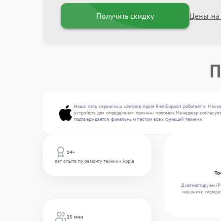
Получить скидку
Цены на
П
Наша сеть сервисных центров Apple RemSupport работает в Москв
устройств для определения причины поломки. Менеджер согласует
подтверждается финальным тестом всех функций техники.
14+
лет опыта по ремонту техники Apple
То
Диагностируем iPh
наушники, опреде
25 мин