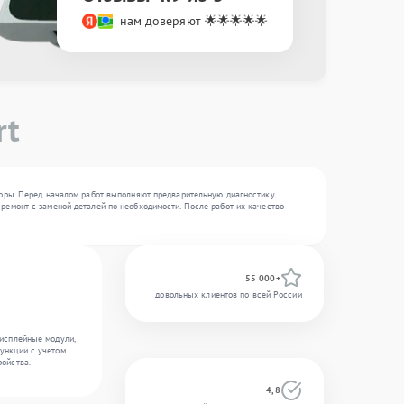
нам доверяют 🌟🌟🌟🌟🌟
rt
боры. Перед началом работ выполняют предварительную диагностику
ремонт с заменой деталей по необходимости. После работ их качество
55 000+
довольных клиентов по всей России
дисплейные модули,
ункции с учетом
ройства.
4,8