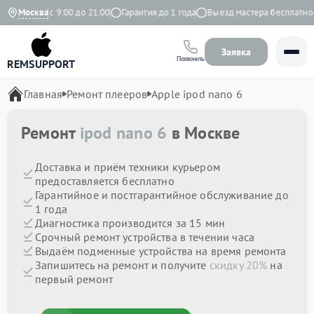
едневно с 9:00 до 21:00
Москва
Гарантия до 1 года
Выезд мастера бесплатно
Заявка
Позвонить
REMSUPPORT
Главная
Ремонт плееров
Apple ipod nano 6
Ремонт
ipod nano 6
в Москве
Доставка и приём техники курьером
предоставляется бесплатно
Гарантийное и постгарантийное обслуживание до
1 года
Диагностика производится за 15 мин
Срочный ремонт устройства в течении часа
Выдаём подменные устройства на время ремонта
Запишитесь на ремонт и получите
скидку 20%
на
первый ремонт