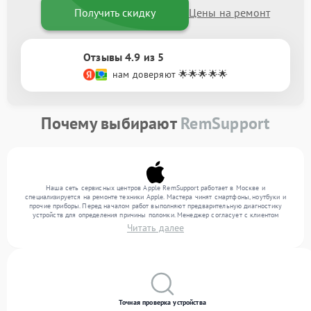
Получить скидку
Цены на ремонт
Отзывы 4.9 из 5
нам доверяют 🌟🌟🌟🌟🌟
Почему выбирают
RemSupport
Наша сеть сервисных центров Apple RemSupport работает в Москве и
специализируется на ремонте техники Apple. Мастера чинят смартфоны, ноутбуки и
прочие приборы. Перед началом работ выполняют предварительную диагностику
устройств для определения причины поломки. Менеджер согласует с клиентом
перечень необходимых работ и их стоимость. Только после этого инженеры
Читать далее
выполняют ремонт с заменой деталей по необходимости. После работ их качество
подтверждается финальным тестом всех функций техники.
Точная проверка устройства