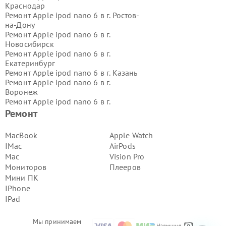
Краснодар
Ремонт Apple ipod nano 6 в г.
Ростов-
на-Дону
Ремонт Apple ipod nano 6 в г.
Новосибирск
Ремонт Apple ipod nano 6 в г.
Екатеринбург
Ремонт Apple ipod nano 6 в г.
Казань
Ремонт Apple ipod nano 6 в г.
Воронеж
Ремонт Apple ipod nano 6 в г.
Волгоград
Ремонт
Ремонт Apple ipod nano 6 в г.
Самара
Ремонт Apple ipod nano 6 в г.
Пермь
MacBook
Apple Watch
Ремонт Apple ipod nano 6 в г.
IMac
AirPods
Красноярск
Mac
Vision Pro
Ремонт Apple ipod nano 6 в г.
Ижевск
Мониторов
Плееров
Ремонт Apple ipod nano 6 в г.
Мини ПК
Челябинск
Ремонт Apple ipod nano 6 в г.
Тюмень
IPhone
Ремонт Apple ipod nano 6 в г.
Уфа
IPad
Ремонт Apple ipod nano 6 в г.
Омск
Ремонт Apple ipod nano 6 в г.
Иркутск
Мы принимаем